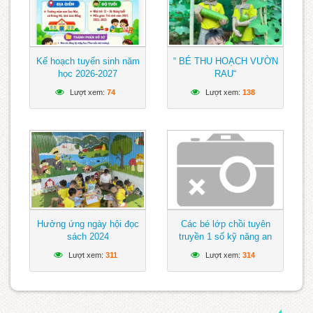
Kế hoạch tuyển sinh năm
“ BÉ THU HOẠCH VƯỜN
học 2026-2027
RAU“
Lượt xem:
74
Lượt xem:
138
Hưởng ứng ngày hội đọc
Các bé lớp chồi tuyên
sách 2024
truyền 1 số kỹ năng an
toàn khi tham gia giao
Lượt xem:
311
Lượt xem:
314
thông