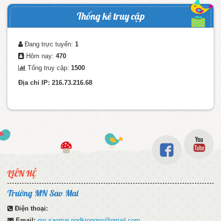
Thống kê truy cập
Đang trực tuyến:
1
Hôm nay:
470
Tổng truy cập:
1500
Địa chỉ IP: 216.73.216.68
LIÊN HỆ
Trường MN Sao Mai
Điện thoại:
Email:
mn.saomai.pgdkrongno@gmail.com