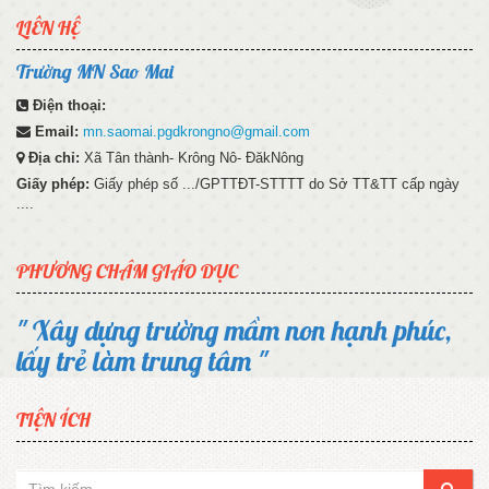
LIÊN HỆ
Trường MN Sao Mai
Điện thoại:
Email:
mn.saomai.pgdkrongno@gmail.com
Địa chỉ:
Xã Tân thành- Krông Nô- ĐăkNông
Giấy phép:
Giấy phép số .../GPTTĐT-STTTT do Sở TT&TT cấp ngày
....
PHƯƠNG CHÂM GIÁO DỤC
" Xây dựng trường mầm non hạnh phúc,
lấy trẻ làm trung tâm "
TIỆN ÍCH