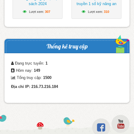
sách 2024
truyền 1 số kỹ năng an
toàn khi tham gia giao
Lượt xem:
307
Lượt xem:
310
thông
Thống kê truy cập
Đang trực tuyến:
1
Hôm nay:
149
Tổng truy cập:
1500
Địa chỉ IP: 216.73.216.184