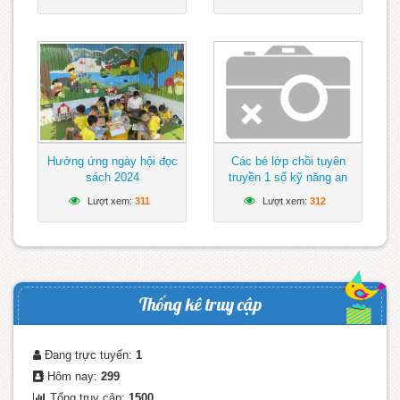
Hưởng ứng ngày hội đọc
Các bé lớp chồi tuyên
sách 2024
truyền 1 số kỹ năng an
toàn khi tham gia giao
Lượt xem:
311
Lượt xem:
312
thông
Thống kê truy cập
Đang trực tuyến:
1
Hôm nay:
299
Tổng truy cập:
1500