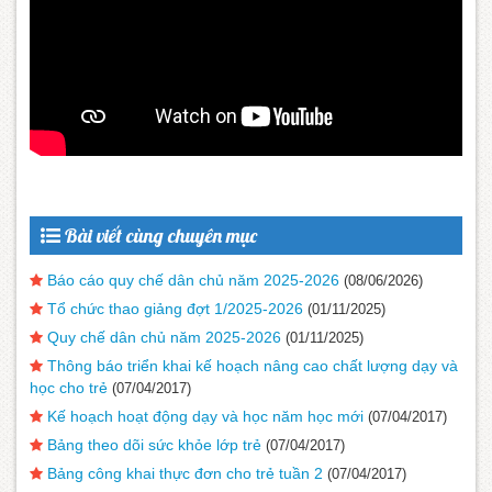
Bài viết cùng chuyên mục
Báo cáo quy chế dân chủ năm 2025-2026
(08/06/2026)
Tổ chức thao giảng đợt 1/2025-2026
(01/11/2025)
Quy chế dân chủ năm 2025-2026
(01/11/2025)
Thông báo triển khai kế hoạch nâng cao chất lượng dạy và
học cho trẻ
(07/04/2017)
Kế hoạch hoạt động dạy và học năm học mới
(07/04/2017)
Bảng theo dõi sức khỏe lớp trẻ
(07/04/2017)
Bảng công khai thực đơn cho trẻ tuần 2
(07/04/2017)