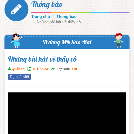
Thông báo
Trang chủ
Thông báo
Những bài hát về thầy cô
Trường MN Sao Mai
Những bài hát về thầy cô
Quản trị
11/11/2023
Lượt xem:
719
Đọc bài viết