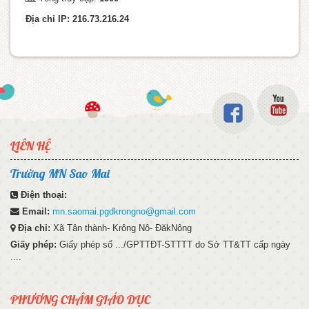
Địa chỉ IP: 216.73.216.24
LIÊN HỆ
Trường MN Sao Mai
Điện thoại:
Email:
mn.saomai.pgdkrongno@gmail.com
Địa chỉ:
Xã Tân thành- Krông Nô- ĐăkNông
Giấy phép:
Giấy phép số .../GPTTĐT-STTTT do Sở TT&TT cấp ngày
....
PHƯƠNG CHÂM GIÁO DỤC