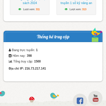
sách 2024
truyền 1 số kỹ năng an
toàn khi tham gia giao
Lượt xem:
311
Lượt xem:
313
thông
Thống kê truy cập
Đang trực tuyến:
1
Hôm nay:
398
Tổng truy cập:
1500
Địa chỉ IP: 216.73.217.141