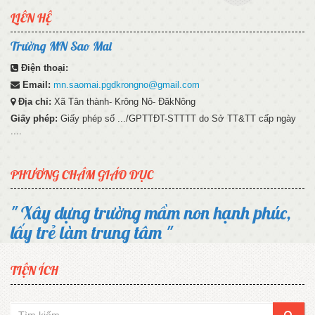
LIÊN HỆ
Trường MN Sao Mai
Điện thoại:
Email:
mn.saomai.pgdkrongno@gmail.com
Địa chỉ:
Xã Tân thành- Krông Nô- ĐăkNông
Giấy phép:
Giấy phép số .../GPTTĐT-STTTT do Sở TT&TT cấp ngày
....
PHƯƠNG CHÂM GIÁO DỤC
" Xây dựng trường mầm non hạnh phúc,
lấy trẻ làm trung tâm "
TIỆN ÍCH