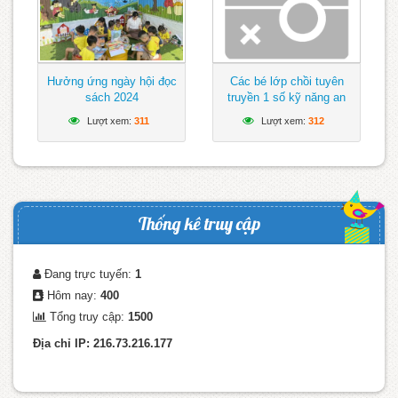
Hưởng ứng ngày hội đọc
Các bé lớp chồi tuyên
sách 2024
truyền 1 số kỹ năng an
toàn khi tham gia giao
Lượt xem:
311
Lượt xem:
312
thông
Thống kê truy cập
Đang trực tuyến:
1
Hôm nay:
400
Tổng truy cập:
1500
Địa chỉ IP: 216.73.216.177