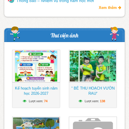
Thông báo – Nhiệm vụ trong năm học mới
Xem thêm
Thư viện ảnh
Kế hoạch tuyển sinh năm
“ BÉ THU HOẠCH VƯỜN
học 2026-2027
RAU“
Lượt xem:
74
Lượt xem:
138