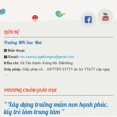
LIÊN HỆ
Trường MN Sao Mai
Điện thoại:
Email:
mn.saomai.pgdkrongno@gmail.com
Địa chỉ:
Xã Tân thành- Krông Nô- ĐăkNông
Giấy phép:
Giấy phép số .../GPTTĐT-STTTT do Sở TT&TT cấp ngày
....
PHƯƠNG CHÂM GIÁO DỤC
" Xây dựng trường mầm non hạnh phúc,
lấy trẻ làm trung tâm "