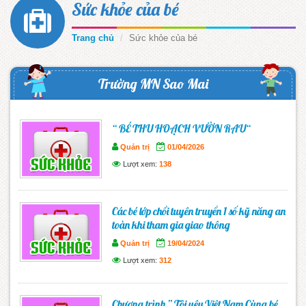
Sức khỏe của bé
Trang chủ
Sức khỏe của bé
Trường MN Sao Mai
“ BÉ THU HOẠCH VƯỜN RAU“
Quản trị
01/04/2026
Lượt xem:
138
Các bé lớp chồi tuyên truyền 1 số kỹ năng an
toàn khi tham gia giao thông
Quản trị
19/04/2024
Lượt xem:
312
Chương trình ” Tôi yêu Việt Nam Cùng bé