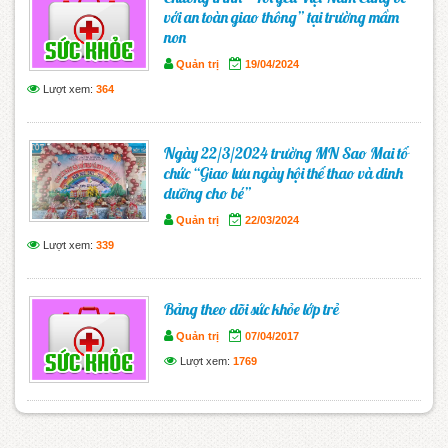
với an toàn giao thông” tại trường mầm
non
Quản trị
19/04/2024
Lượt xem:
364
Ngày 22/3/2024 trường MN Sao Mai tổ
chức “Giao lưu ngày hội thể thao và dinh
dưỡng cho bé”
Quản trị
22/03/2024
Lượt xem:
339
Bảng theo dõi sức khỏe lớp trẻ
Quản trị
07/04/2017
Lượt xem:
1769