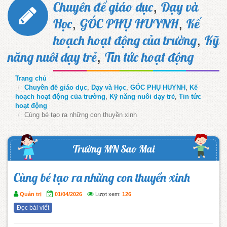
,
Chuyên đề giáo dục
Dạy và
,
,
Học
GÓC PHỤ HUYNH
Kế
,
hoạch hoạt động của trường
Kỹ
,
năng nuôi dạy trẻ
Tin tức hoạt động
Trang chủ
Chuyên đề giáo dục
,
Dạy và Học
,
GÓC PHỤ HUYNH
,
Kế
hoạch hoạt động của trường
,
Kỹ năng nuôi dạy trẻ
,
Tin tức
hoạt động
Cùng bé tạo ra những con thuyền xinh
Trường MN Sao Mai
Cùng bé tạo ra những con thuyền xinh
Quản trị
01/04/2026
Lượt xem:
126
Đọc bài viết