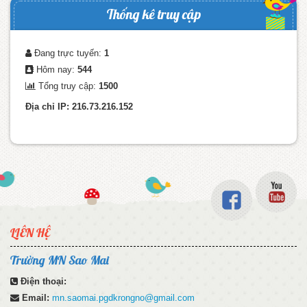
Thống kê truy cập
Đang trực tuyến:
1
Hôm nay:
544
Tổng truy cập:
1500
Địa chỉ IP: 216.73.216.152
LIÊN HỆ
Trường MN Sao Mai
Điện thoại:
Email:
mn.saomai.pgdkrongno@gmail.com