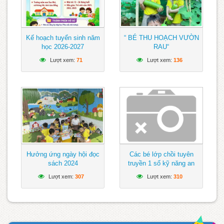
Kế hoạch tuyển sinh năm
“ BÉ THU HOẠCH VƯỜN
học 2026-2027
RAU“
Lượt xem:
71
Lượt xem:
136
Hưởng ứng ngày hội đọc
Các bé lớp chồi tuyên
sách 2024
truyền 1 số kỹ năng an
toàn khi tham gia giao
Lượt xem:
307
Lượt xem:
310
thông