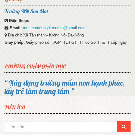
Trường MN Sao Mai
Điện thoại:
Email:
mn.saomai.pgdkrongno@gmail.com
Địa chỉ:
Xã Tân thành- Krông Nô- ĐăkNông
Giấy phép:
Giấy phép số .../GPTTĐT-STTTT do Sở TT&TT cấp ngày
....
PHƯƠNG CHÂM GIÁO DỤC
" Xây dựng trường mầm non hạnh phúc,
lấy trẻ làm trung tâm "
TIỆN ÍCH