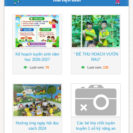
Kế hoạch tuyển sinh năm
“ BÉ THU HOẠCH VƯỜN
học 2026-2027
RAU“
Lượt xem:
70
Lượt xem:
135
Hưởng ứng ngày hội đọc
Các bé lớp chồi tuyên
sách 2024
truyền 1 số kỹ năng an