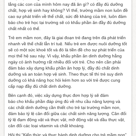
lắng các con của mình hôm nay đã ăn gì? có đầy đủ dưỡng
chất, hợp vệ sinh hay không? Vì thế, trường mầm non luôn đề
cao sự phát triển về thể chất, sức đề kháng của trẻ, luôn đảm
bảo cho trẻ học tại trường sẽ có khẩu phần ăn đầy đủ dưỡng
chất nhất có thể.
Trẻ em mầm non, đây là giai đoạn trẻ đang trên đà phát triển
nhanh về thể chất lẫn trí tuệ. Nếu trẻ em được nuôi dưỡng tốt
sẽ có một sức khoẻ tốt và đó là tiền đề cho sự phát triển của
mọi thế hệ sau này. Vì vậy, khẩu phần ăn dinh dưỡng hằng
ngày có ảnh hưởng rất nhiều đối với trẻ. Cho nên cần phải
đảm bảo xây dựng khẩu phần ăn hợp lý, đầy đủ chất dinh
dưỡng và an toàn hợp vệ sinh. Theo thực tế thì trẻ suy dinh
dưỡng có khả năng học hỏi kém hơn so với trẻ được cung
cấp nạp đầy đủ chất dinh dưỡng.
Bên cạnh đó, việc xây dựng thực đơn hợp lý sẽ đ
ảm
bảo cho khẩu phần đáp ứng đủ về nhu cầu năng lượng và
các chất dinh dưỡng cần thiết cho trẻ tại trường mầm non,
đảm bảo tỷ lệ cân đối giữa các chất sinh năng lượng. Cân đối
tỷ lệ đạm động vật và thực vật, mỡ động vật và dầu thực vật,
cân đối các loại vitamin và chất khoáng.
Hội thi “Kiến thức và thực hành dinh dưỡng cho trẻ mầm non”