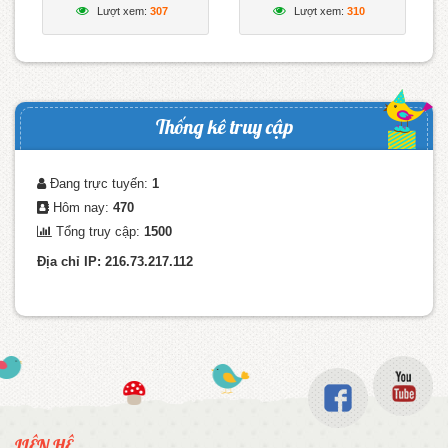
toàn khi tham gia giao
Lượt xem:
307
Lượt xem:
310
thông
Thống kê truy cập
Đang trực tuyến:
1
Hôm nay:
470
Tổng truy cập:
1500
Địa chỉ IP: 216.73.217.112
LIÊN HỆ