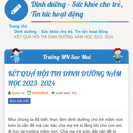
,
Dinh dưỡng – Sức khỏe cho trẻ
Tin tức hoạt động
Trang chủ
Dinh dưỡng – Sức khỏe cho trẻ
,
Tin tức hoạt động
KẾT QUẢ HỘI THI DINH DƯỠNG NĂM HỌC 2023- 2024
Trường MN Sao Mai
KẾT QUẢ HỘI THI DINH DƯỠNG NĂM
HỌC 2023- 2024
Quản trị
02/01/2024
Lượt xem:
441
Đọc bài viết
Như chúng ta đã biết, thực đơn dinh dưỡng cho trẻ mầm non
luôn là vấn đề mà các bậc cha mẹ trẻ lo lắng khi cho con em
đi học tại trường mầm non. Cha mẹ trẻ luôn đặt vấn đề lo