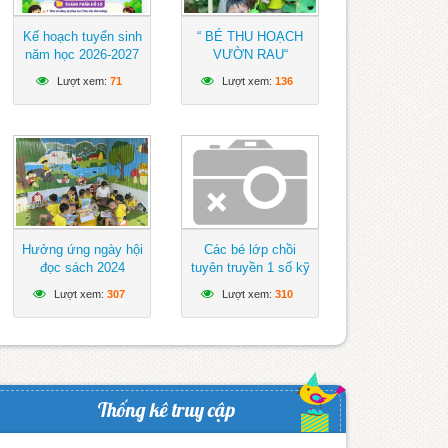
Kế hoạch tuyển sinh
“ BÉ THU HOẠCH
năm học 2026-2027
VƯỜN RAU“
Lượt xem:
71
Lượt xem:
136
Hưởng ứng ngày hội
Các bé lớp chồi
đọc sách 2024
tuyên truyền 1 số kỹ
năng an toàn khi
Lượt xem:
307
Lượt xem:
310
tham gia giao thông
Thống kê truy cập