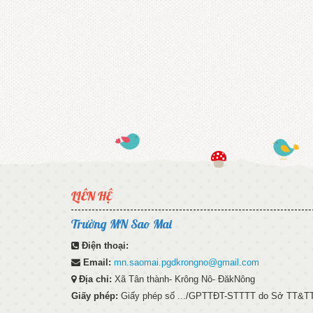
LIÊN HỆ
Trường MN Sao Mai
Điện thoại:
Email:
mn.saomai.pgdkrongno@gmail.com
Địa chỉ:
Xã Tân thành- Krông Nô- ĐăkNông
Giấy phép:
Giấy phép số .../GPTTĐT-STTTT do Sở TT&TT 