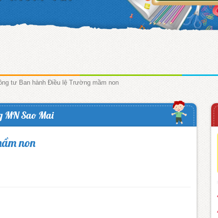
ông tư Ban hành Điều lệ Trường mầm non
g MN Sao Mai
 mầm non