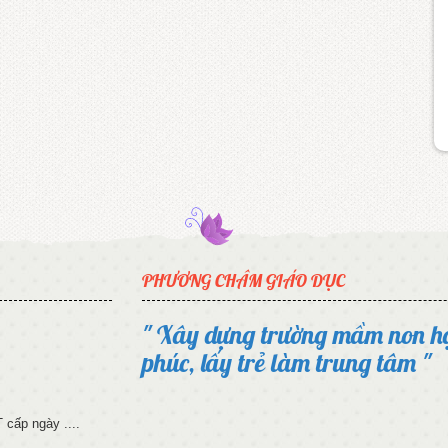
PHƯƠNG CHÂM GIÁO DỤC
" Xây dựng trường mầm non h
phúc, lấy trẻ làm trung tâm "
cấp ngày ....