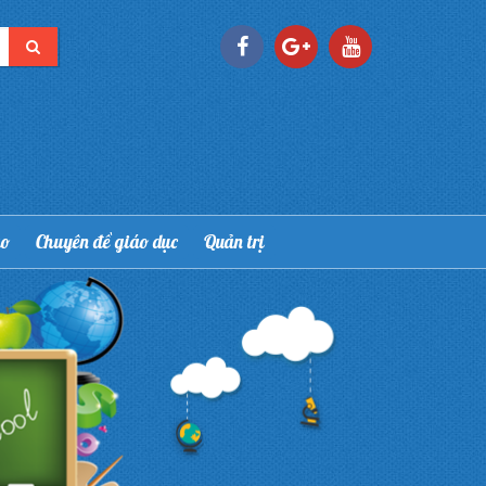
áo
Chuyên đề giáo dục
Quản trị