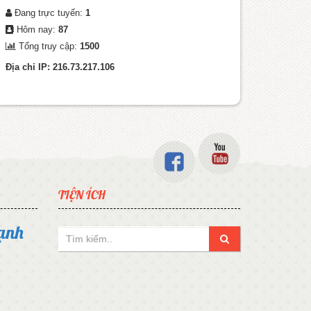
Đang trực tuyến:
1
Hôm nay:
87
Tổng truy cập:
1500
Địa chỉ IP: 216.73.217.106
TIỆN ÍCH
ạnh