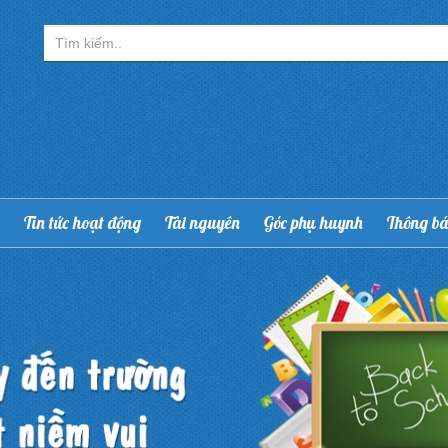
Tin tức hoạt động
Tài nguyên
Góc phụ huynh
Thông b