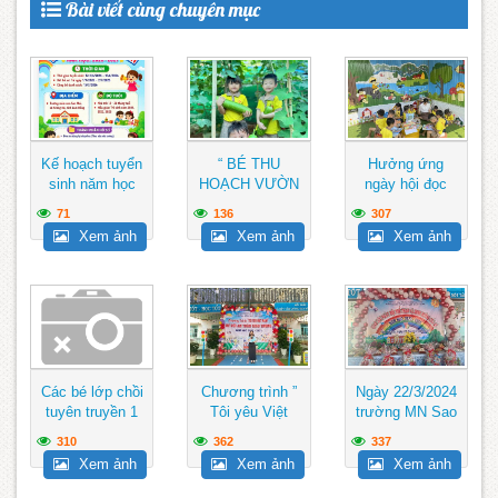
Bài viết cùng chuyên mục
Kế hoạch tuyển
“ BÉ THU
Hưởng ứng
sinh năm học
HOẠCH VƯỜN
ngày hội đọc
2026-2027
RAU“
sách 2024
71
136
307
Xem ảnh
Xem ảnh
Xem ảnh
Các bé lớp chồi
Chương trình ”
Ngày 22/3/2024
tuyên truyền 1
Tôi yêu Việt
trường MN Sao
số kỹ năng an
Nam Cùng bé
Mai tổ chức
310
362
337
toàn khi...
với an toàn...
“Giao lưu...
Xem ảnh
Xem ảnh
Xem ảnh