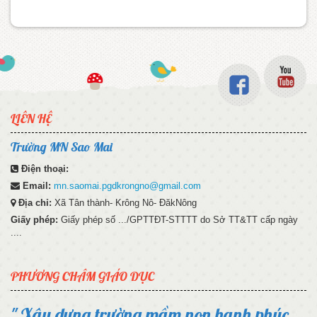
LIÊN HỆ
Trường MN Sao Mai
Điện thoại:
Email:
mn.saomai.pgdkrongno@gmail.com
Địa chỉ:
Xã Tân thành- Krông Nô- ĐăkNông
Giấy phép:
Giấy phép số .../GPTTĐT-STTTT do Sở TT&TT cấp ngày
....
PHƯƠNG CHÂM GIÁO DỤC
" Xây dựng trường mầm non hạnh phúc,