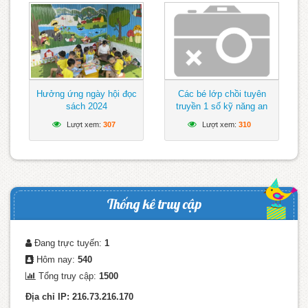
Hưởng ứng ngày hội đọc
Các bé lớp chồi tuyên
sách 2024
truyền 1 số kỹ năng an
toàn khi tham gia giao
Lượt xem:
307
Lượt xem:
310
thông
Thống kê truy cập
Đang trực tuyến:
1
Hôm nay:
540
Tổng truy cập:
1500
Địa chỉ IP: 216.73.216.170